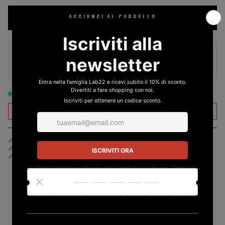
AGGIUNGI AL CARRELLO
PAGAMENTI SICURI
IN STOCK - READY TO SHIP
DISPONIBILITÀ LIMITATA – ORDINA ORA
✓
SPEDIZIONE RAPIDA IN 24/48H
✓
PAGA ALLA CONSEGNA
✓
PAGA IN 3 RATE
PRODOTTI RACCOMANDATI