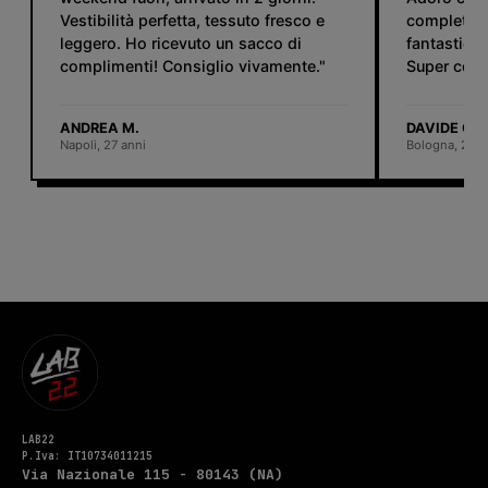
Vestibilità perfetta, tessuto fresco e
completi. 
leggero. Ho ricevuto un sacco di
fantastico:
complimenti! Consiglio vivamente."
Super consi
ANDREA M.
DAVIDE C.
Napoli, 27 anni
Bologna, 25 a
LAB22
P.Iva: IT10734011215
Via Nazionale 115 - 80143 (NA)