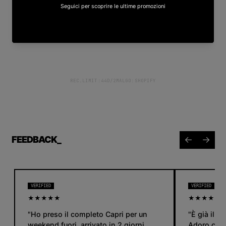
REC.LIMIT:4
4D/2M
ALGO:SHOPIFY
FEEDBACK_
←
→
VERIFIED
VERIFIED
★★★★★
★★★★★
"Ho preso il completo Capri per un
"È già il 
weekend fuori, arrivato in 2 giorni.
Adoro com