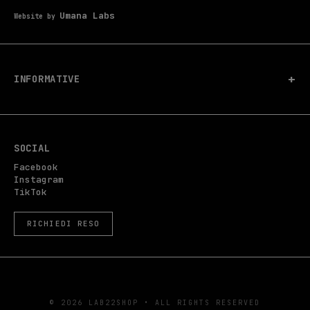
Umana Labs
Website by
+
INFORMATIVE
RICHIESTA DI RESO
PRIVACY POLICY
TERMINI E CONDIZIONI
SOCIAL
POLITICA SULLE SPEDIZIONI
Facebook
Instagram
POLITICA SUI RIMBORSI
TikTok
RICHIEDI RESO
© 2026 LAB22SHOP • ALL RIGHTS RESERVED