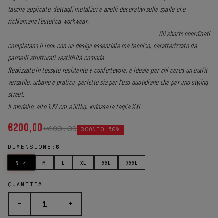
tasche applicate, dettagli metallici e anelli decorativi sulle spalle che
richiamano l’estetica workwear.
Gli shorts coordinati
completano il look con un design essenziale ma tecnico, caratterizzato da
pannelli strutturati vestibilità comoda.
Realizzato in tessuto resistente e confortevole, è ideale per chi cerca un outfit
versatile, urbano e pratico, perfetto sia per l’uso quotidiano che per uno styling
street.
Il modello, alto 1,87 cm e 90kg, indossa la taglia XXL.
€200,00
€400,00
SCONTO 50%
DIMENSIONE:
S
S
M
L
XL
XXL
XXXL
QUANTITÀ
−
+